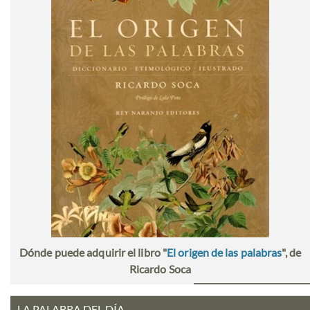
Dónde puede adquirir el libro "
El origen de las palabras
", de
Ricardo Soca
LA PALABRA DEL DÍA