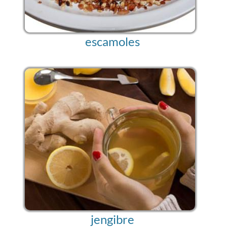
escamoles
jengibre