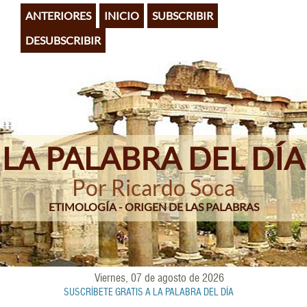
Pasar
ANTERIORES
INICIO
SUBSCRIBIR
al
contenido
DESUBSCRIBIR
principal
LA PALABRA DEL DÍA
Por Ricardo Soca
ETIMOLOGÍA - ORIGEN DE LAS PALABRAS
Viernes, 07 de agosto de 2026
SUSCRÍBETE GRATIS A LA PALABRA DEL DÍA