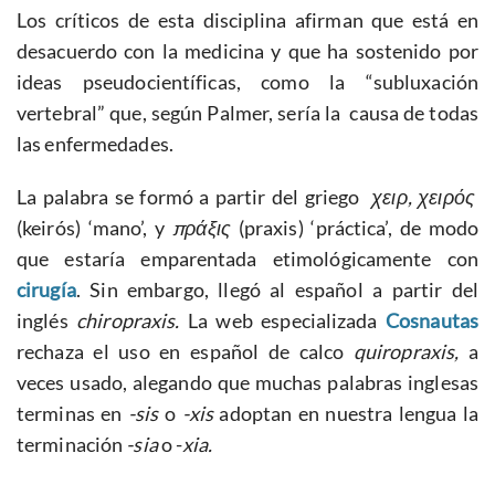
Los críticos de esta disciplina afirman que está en
desacuerdo con la medicina y que ha sostenido por
ideas pseudocientíficas, como la “subluxación
vertebral” que, según Palmer, sería la causa de todas
las enfermedades.
La palabra se formó a partir del griego
χειρ, χειρός
(keirós) ‘mano’, y
πράξις
(praxis) ‘práctica’, de modo
que estaría emparentada etimológicamente con
cirugía
. Sin embargo, llegó al español a partir del
inglés
chiropraxis.
La web especializada
Cosnautas
rechaza el uso en español de calco
quiropraxis,
a
veces usado, alegando que muchas palabras inglesas
terminas en
-sis
o
-xis
adoptan en nuestra lengua la
terminación
-sia
o -
xia.