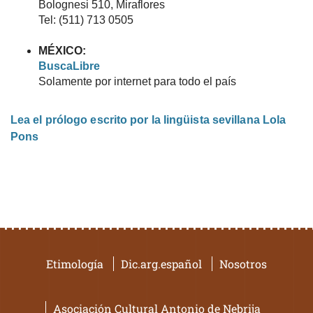
Bolognesi 510, Miraflores
Tel: (511) 713 0505
MÉXICO:
BuscaLibre
Solamente por internet para todo el país
Lea el prólogo escrito por la lingüista sevillana Lola
Pons
Etimología
Dic.arg.español
Nosotros
Asociación Cultural Antonio de Nebrija