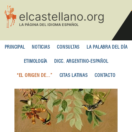
Pasar
al
contenido
principal
PRINCIPAL
NOTICIAS
CONSULTAS
LA PALABRA DEL DÍA
ETIMOLOGÍA
DICC. ARGENTINO-ESPAÑOL
“EL ORIGEN DE...”
CITAS LATINAS
CONTACTO