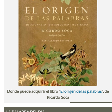
Dónde puede adquirir el libro "
El origen de las palabras
", de
Ricardo Soca
LA PALABRA DEL DÍA