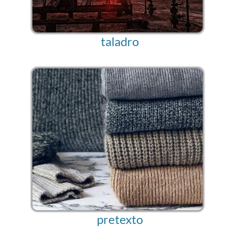
taladro
pretexto