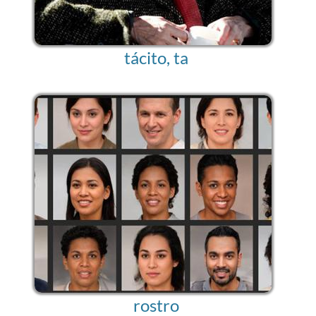
tácito, ta
rostro