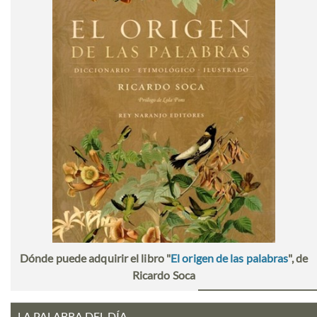
Dónde puede adquirir el libro "
El origen de las palabras
", de
Ricardo Soca
LA PALABRA DEL DÍA