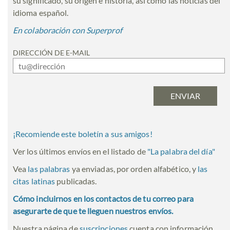
su significado, su origen e historia, así como las noticias del
idioma español.
En colaboración con Superprof
DIRECCIÓN DE E-MAIL
¡Recomiende este boletín a sus amigos!
Ver los últimos envíos en el listado de
"
La palabra del día
"
Vea
las palabras
ya enviadas, por orden alfabético, y
las
citas latinas
publicadas.
Cómo incluirnos en los contactos de tu correo para
asegurarte de que te lleguen nuestros envíos.
Nuestra página de
suscripciones
cuenta con información