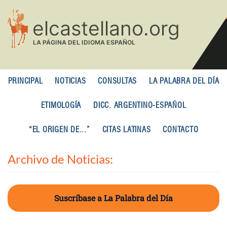
Pasar
al
contenido
principal
PRINCIPAL
NOTICIAS
CONSULTAS
LA PALABRA DEL DÍA
ETIMOLOGÍA
DICC. ARGENTINO-ESPAÑOL
“EL ORIGEN DE...”
CITAS LATINAS
CONTACTO
Archivo de Noticias:
Suscríbase a La Palabra del Día