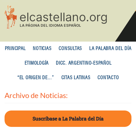
Pasar
al
contenido
principal
PRINCIPAL
NOTICIAS
CONSULTAS
LA PALABRA DEL DÍA
ETIMOLOGÍA
DICC. ARGENTINO-ESPAÑOL
“EL ORIGEN DE...”
CITAS LATINAS
CONTACTO
Archivo de Noticias:
Suscríbase a La Palabra del Día