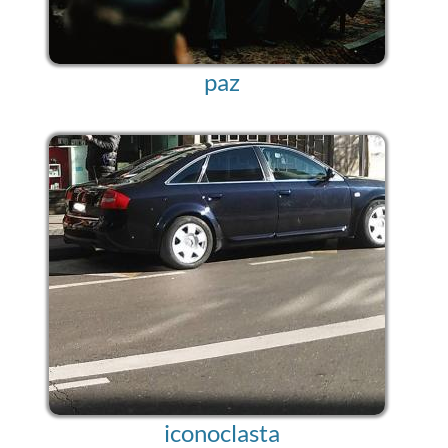
paz
iconoclasta