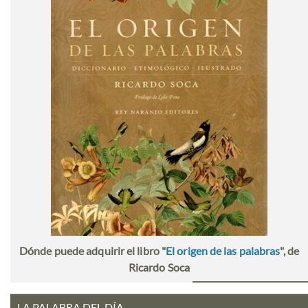
Dónde puede adquirir el libro "
El origen de las palabras
", de
Ricardo Soca
LA PALABRA DEL DÍA