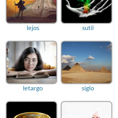
lejos
sutil
letargo
siglo