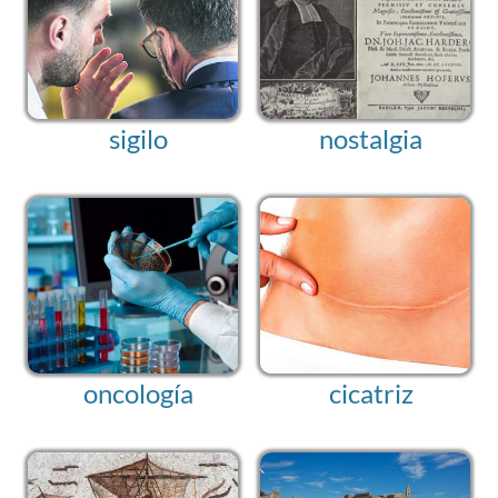
sigilo
nostalgia
oncología
cicatriz