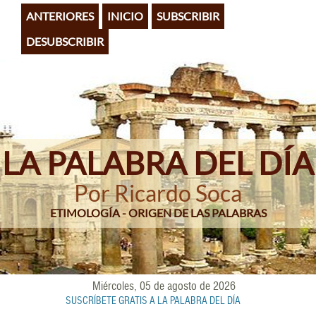
Pasar
ANTERIORES
INICIO
SUBSCRIBIR
al
contenido
DESUBSCRIBIR
principal
LA PALABRA DEL DÍA
Por Ricardo Soca
ETIMOLOGÍA - ORIGEN DE LAS PALABRAS
Miércoles, 05 de agosto de 2026
SUSCRÍBETE GRATIS A LA PALABRA DEL DÍA