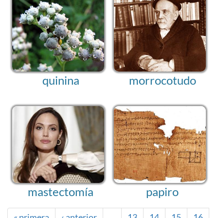
quinina
morrocotudo
mastectomía
papiro
« primera
‹ anterior
…
13
14
15
16