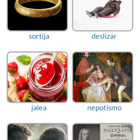
sortija
deslizar
jalea
nepotismo