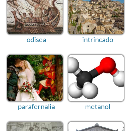
odisea
intrincado
parafernalia
metanol