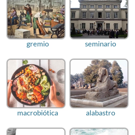
gremio
seminario
macrobiótica
alabastro