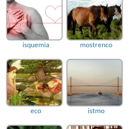
isquemia
mostrenco
eco
istmo