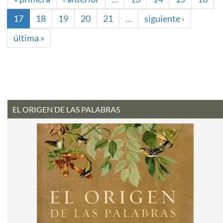
17
18
19
20
21
…
siguiente ›
última »
EL ORIGEN DE LAS PALABRAS