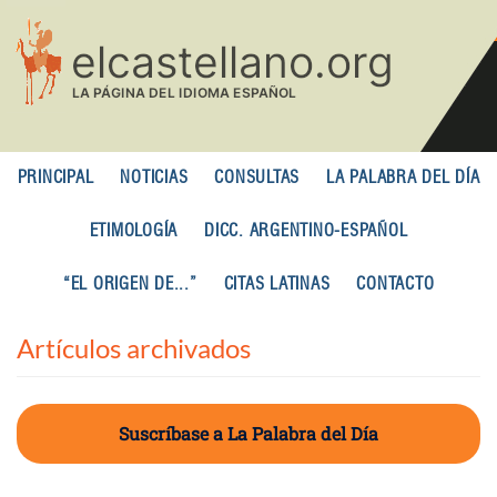
Pasar
al
contenido
principal
PRINCIPAL
NOTICIAS
CONSULTAS
LA PALABRA DEL DÍA
ETIMOLOGÍA
DICC. ARGENTINO-ESPAÑOL
“EL ORIGEN DE...”
CITAS LATINAS
CONTACTO
Artículos archivados
Suscríbase a La Palabra del Día