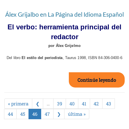
Álex Grijalbo en La Página del Idioma Español
El verbo: herramienta principal del
redactor
por Álex Grijelmo
Del libro
El estilo del periodista
, Taurus 1998, ISBN 84-306-0400-6
Continúe leyendo
« primera
❮
…
39
40
41
42
43
44
45
46
47
❯
última »