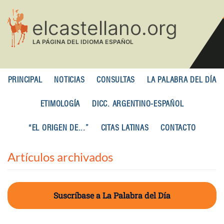
Pasar
al
contenido
principal
PRINCIPAL
NOTICIAS
CONSULTAS
LA PALABRA DEL DÍA
ETIMOLOGÍA
DICC. ARGENTINO-ESPAÑOL
“EL ORIGEN DE...”
CITAS LATINAS
CONTACTO
Artículos archivados
Suscríbase a La Palabra del Día