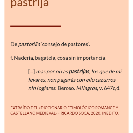
pastrija
De
pastorĭlĭa
‘consejo de pastores’.
f. Nadería, bagatela, cosa sin importancia.
[...]
mas por otras
pastrijas
, los que de mí
levares, non pagarás con ello cazurros
nin ioglares
. Berceo
. Milagros
, v. 647c,d.