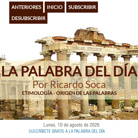
Pasar
ANTERIORES
INICIO
SUBSCRIBIR
al
contenido
DESUBSCRIBIR
principal
LA PALABRA DEL DÍA
Por Ricardo Soca
ETIMOLOGÍA - ORIGEN DE LAS PALABRAS
Lunes, 10 de agosto de 2026
SUSCRÍBETE GRATIS A LA PALABRA DEL DÍA