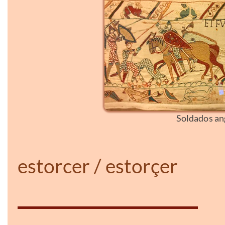
Soldados an
estorcer / estorçer