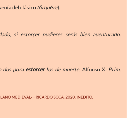
venía del clásico
tŏrquēre
).
dado, si estorçer pudieres serás bien auenturado.
 a dos pora
estorcer
los de muerte.
Alfonso X.
Prim.