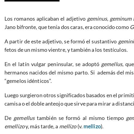
Los romanos aplicaban el adjetivo
geminus, geminum
Jano bifronte, que tenía dos caras, era conocido como
G
A partir de este adjetivo, se formó el sustantivo
gemin
fetos de un mismo vientre, y también a los testículos.
En el latín vulgar peninsular, se adoptó
gemellus,
que
hermanos nacidos del mismo parto. Si además del mism
“gemelos idénticos”.
Luego surgieron otros significados basados en el primit
camisa o el doble anteojo que sirve para mirar a distanci
De
gemellus
también se formó al mismo tiempo
gem
emellizo
y, más tarde, a
mellizo
(v.
mellizo
).