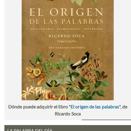
Dónde puede adquirir el libro "
El origen de las palabras
", de
Ricardo Soca
LA PALABRA DEL DÍA