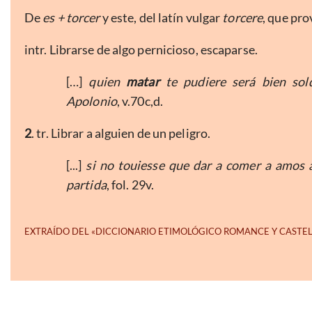
De
es + torcer
y este, del latín vulgar
torcere
, que pro
intr. Librarse de algo pernicioso, escaparse.
[…]
quien
matar
te pudiere será bien sol
Apolonio
, v.70c,d.
2
. tr. Librar a alguien de un peligro.
[...]
si no touiesse que dar a comer a amos
partida
, fol. 29v.