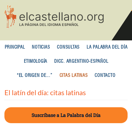
Pasar
al
contenido
principal
PRINCIPAL
NOTICIAS
CONSULTAS
LA PALABRA DEL DÍA
ETIMOLOGÍA
DICC. ARGENTINO-ESPAÑOL
“EL ORIGEN DE...”
CITAS LATINAS
CONTACTO
El latín del día: citas latinas
Suscríbase a La Palabra del Día