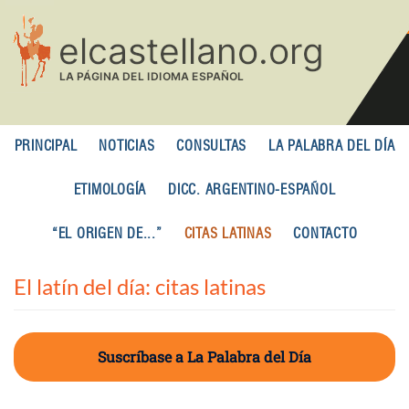
Pasar
al
contenido
principal
PRINCIPAL
NOTICIAS
CONSULTAS
LA PALABRA DEL DÍA
ETIMOLOGÍA
DICC. ARGENTINO-ESPAÑOL
“EL ORIGEN DE...”
CITAS LATINAS
CONTACTO
El latín del día: citas latinas
Suscríbase a La Palabra del Día