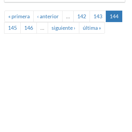
« primera
‹ anterior
…
142
143
144
145
146
…
siguiente ›
última »