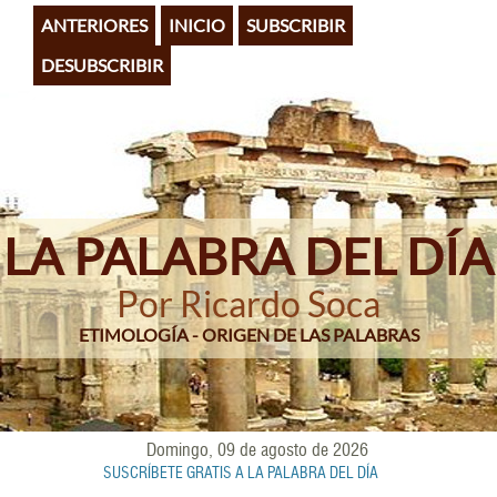
Pasar
ANTERIORES
INICIO
SUBSCRIBIR
al
contenido
DESUBSCRIBIR
principal
LA PALABRA DEL DÍA
Por Ricardo Soca
ETIMOLOGÍA - ORIGEN DE LAS PALABRAS
Domingo, 09 de agosto de 2026
SUSCRÍBETE GRATIS A LA PALABRA DEL DÍA