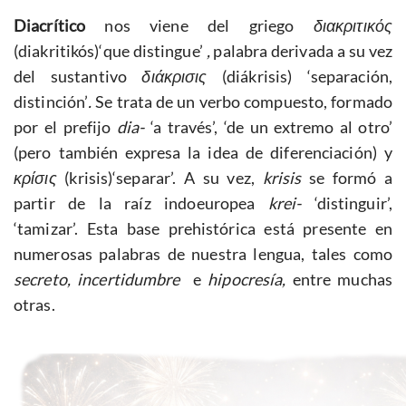
Diacrítico
nos viene del griego
διακριτικός
(diakritikós)‘que distingue’
,
palabra derivada a su vez
del sustantivo
διάκρισις
(diákrisis) ‘separación,
distinción’
.
Se trata de un verbo compuesto, formado
por el prefijo
dia-
‘a través’, ‘de un extremo al otro’
(pero también expresa la idea de diferenciación) y
κρίσις
(krisis)‘separar’. A su vez,
krisis
se formó a
partir de la raíz indoeuropea
krei-
‘distinguir’,
‘tamizar’. Esta base prehistórica está presente en
numerosas palabras de nuestra lengua, tales como
secreto, incertidumbre
e
hipocresía,
entre muchas
otras.