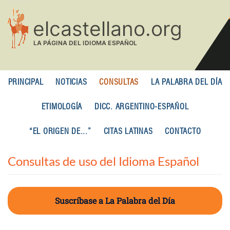
Pasar
al
contenido
principal
PRINCIPAL
NOTICIAS
CONSULTAS
LA PALABRA DEL DÍA
ETIMOLOGÍA
DICC. ARGENTINO-ESPAÑOL
“EL ORIGEN DE...”
CITAS LATINAS
CONTACTO
Consultas de uso del Idioma Español
Suscríbase a La Palabra del Día