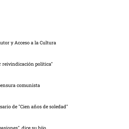
utor y Acceso a la Cultura
 reivindicación política"
a censura comunista
ario de "Cien años de soledad"
asiones", dice su hijo