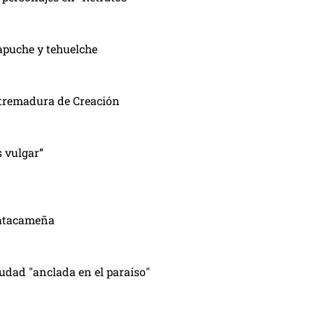
apuche y tehuelche
Extremadura de Creación
s vulgar”
 atacameña
iudad "anclada en el paraíso"