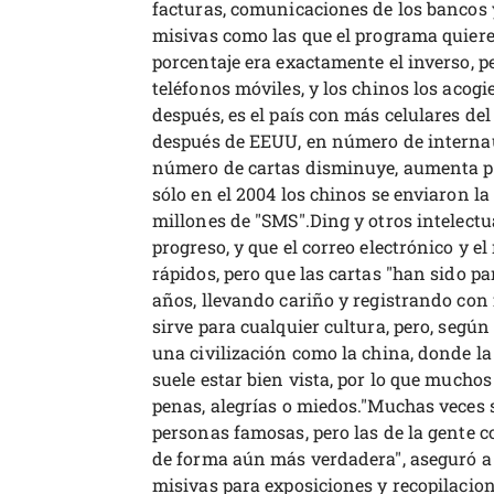
facturas, comunicaciones de los bancos y
misivas como las que el programa quiere
porcentaje era exactamente el inverso, p
teléfonos móviles, y los chinos los aco
después, es el país con más celulares de
después de EEUU, en número de internau
número de cartas disminuye, aumenta por
sólo en el 2004 los chinos se enviaron l
millones de "SMS".Ding y otros intelect
progreso, y que el correo electrónico y 
rápidos, pero que las cartas "han sido pa
años, llevando cariño y registrando con 
sirve para cualquier cultura, pero, segú
una civilización como la china, donde la
suele estar bien vista, por lo que mucho
penas, alegrías o miedos."Muchas veces 
personas famosas, pero las de la gente c
de forma aún más verdadera", aseguró a 
misivas para exposiciones y recopilacione