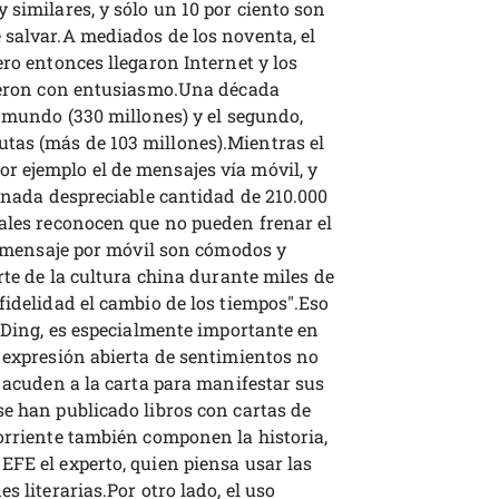
 similares, y sólo un 10 por ciento son
 salvar.A mediados de los noventa, el
ero entonces llegaron Internet y los
gieron con entusiasmo.Una década
l mundo (330 millones) y el segundo,
tas (más de 103 millones).Mientras el
 ejemplo el de mensajes vía móvil, y
a nada despreciable cantidad de 210.000
uales reconocen que no pueden frenar el
el mensaje por móvil son cómodos y
rte de la cultura china durante miles de
fidelidad el cambio de los tiempos".Eso
n Ding, es especialmente importante en
 expresión abierta de sentimientos no
s acuden a la carta para manifestar sus
se han publicado libros con cartas de
orriente también componen la historia,
EFE el experto, quien piensa usar las
s literarias.Por otro lado, el uso