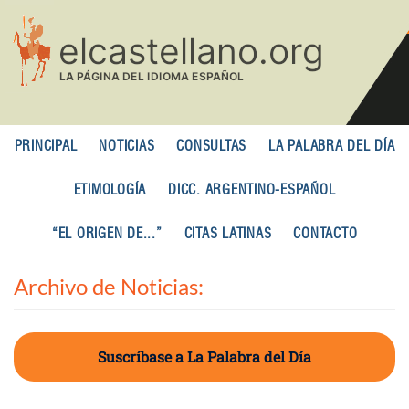
Pasar
al
contenido
principal
PRINCIPAL
NOTICIAS
CONSULTAS
LA PALABRA DEL DÍA
ETIMOLOGÍA
DICC. ARGENTINO-ESPAÑOL
“EL ORIGEN DE...”
CITAS LATINAS
CONTACTO
Archivo de Noticias:
Suscríbase a La Palabra del Día