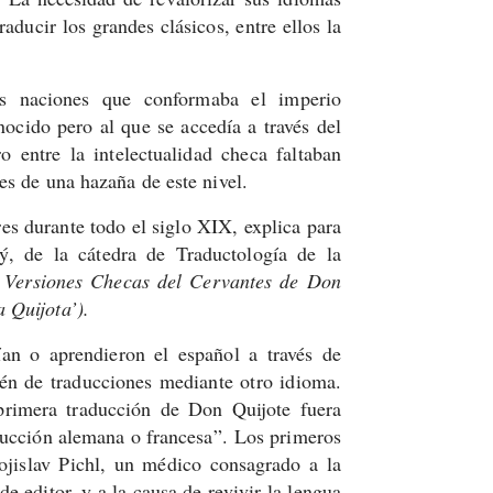
aducir los grandes clásicos, entre ellos la
s naciones que conformaba el imperio
nocido pero al que se accedía a través del
o entre la intelectualidad checa faltaban
es de una hazaña de este nivel.
res durante todo el siglo XIX, explica para
ý, de la cátedra de Traductología de la
o
Versiones Checas del Cervantes de Don
 Quijota’).
an o aprendieron el español a través de
ién de traducciones mediante otro idioma.
rimera traducción de Don Quijote fuera
aducción alemana o francesa”.
Los primeros
ojislav Pichl, un médico consagrado a la
de editor, y a la causa de revivir la lengua