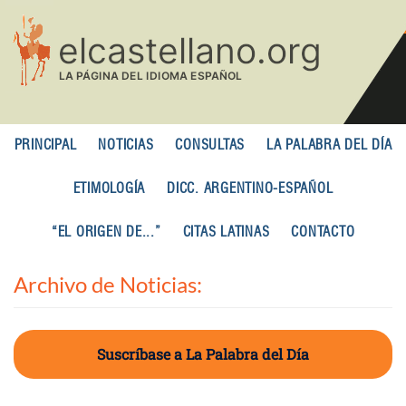
Pasar
al
contenido
principal
PRINCIPAL
NOTICIAS
CONSULTAS
LA PALABRA DEL DÍA
ETIMOLOGÍA
DICC. ARGENTINO-ESPAÑOL
“EL ORIGEN DE...”
CITAS LATINAS
CONTACTO
Archivo de Noticias:
Suscríbase a La Palabra del Día