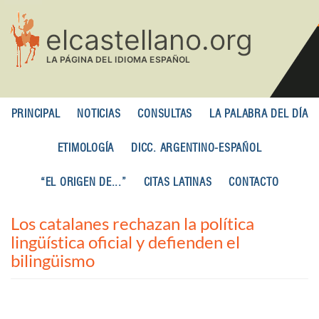
Pasar
al
contenido
principal
PRINCIPAL
NOTICIAS
CONSULTAS
LA PALABRA DEL DÍA
ETIMOLOGÍA
DICC. ARGENTINO-ESPAÑOL
“EL ORIGEN DE...”
CITAS LATINAS
CONTACTO
Los catalanes rechazan la política
lingüística oficial y defienden el
bilingüismo