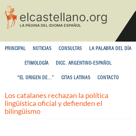
Pasar
al
contenido
principal
PRINCIPAL
NOTICIAS
CONSULTAS
LA PALABRA DEL DÍA
ETIMOLOGÍA
DICC. ARGENTINO-ESPAÑOL
“EL ORIGEN DE...”
CITAS LATINAS
CONTACTO
Los catalanes rechazan la política
lingüística oficial y defienden el
bilingüismo