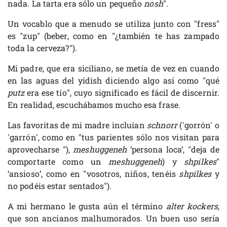
nada. La tarta era sólo un pequeño
nosh
".
Un vocablo que a menudo se utiliza junto con "fress"
es "zup" (beber, como en "¿también te has zampado
toda la cerveza?").
Mi padre, que era siciliano, se metía de vez en cuando
en las aguas del yidish diciendo algo así como "qué
putz
era ese tío", cuyo significado es fácil de discernir.
En realidad, escuchábamos mucho esa frase.
Las favoritas de mi madre incluían
schnorr
('gorrón' o
'garrón', como en "tus parientes sólo nos visitan para
aprovecharse "),
meshuggeneh
‘persona loca’, "deja de
comportarte como un
meshuggeneh
) y
shpilkes
"
‘ansioso’, como en "vosotros, niños, tenéis
shpilkes
y
no podéis estar sentados").
A mi hermano le gusta aún el término
alter kockers
,
que son ancianos malhumorados. Un buen uso sería