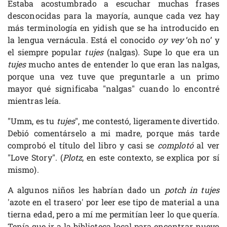
Estaba acostumbrado a escuchar muchas frases
desconocidas para la mayoría, aunque cada vez hay
más terminología en yidish que se ha introducido en
la lengua vernácula. Está el conocido
oy vey
‘oh no’ y
el siempre popular
tujes
(nalgas). Supe lo que era un
tujes
mucho antes de entender lo que eran las nalgas,
porque una vez tuve que preguntarle a un primo
mayor qué significaba "nalgas" cuando lo encontré
mientras leía.
"Umm, es tu
tujes
", me contestó, ligeramente divertido.
Debió comentárselo a mi madre, porque más tarde
comprobó el título del libro y casi se
complotó
al ver
"Love Story". (
Plotz
, en este contexto, se explica por sí
mismo).
A algunos niños les habrían dado un
potch in tujes
'azote en el trasero' por leer ese tipo de material a una
tierna edad, pero a mí me permitían leer lo que quería.
Tenía que ir a la biblioteca local para encontrar nuevo