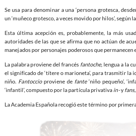
Se usa para denominar a una ‘persona grotesca, desdeñ
un ‘muñeco grotesco, a veces movido por hilos’, según l
Esta última acepción es, probablemente, la más usada
autoridades de las que se afirma que no actúan de acue
manejados por personajes poderosos que permanecen e
La palabra proviene del francés
fantoche,
lengua a la cu
el significado de ‘títere o marioneta’, para trasmitir l
niño.
Fantoccio
proviene de
fante
‘niño pequeño’, ‘inf
‘infantil’, compuesto por la partícula privativa
in-
y
fans,
La Academia Española recogió este término por primera