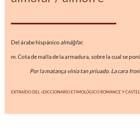
Del árabe hispánico
almá
ḡ
far.
m. Cota de malla de la armadura, sobre la cual se poní
Por la matança vinia tan priuado
.
La cara fron