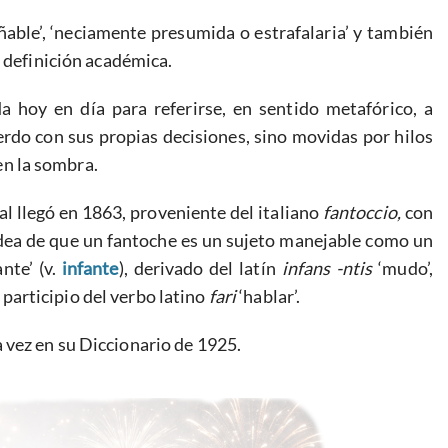
able’, ‘neciamente presumida o estrafalaria’ y también
a definición académica.
 hoy en día para referirse, en sentido metafórico, a
rdo con sus propias decisiones, sino movidas por hilos
n la sombra.
al llegó en 1863, proveniente del italiano
fantoccio,
con
a idea de que un fantoche es un sujeto manejable como un
ante’ (v.
infante
), derivado del latín
infans -ntis
‘mudo’,
participio del verbo latino
fari
‘hablar’.
 vez en su Diccionario de 1925.