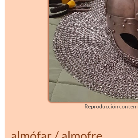
Reproducción contemp
almófar / almofre