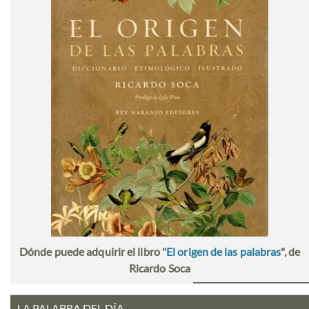
Dónde puede adquirir el libro "
El origen de las palabras
", de
Ricardo Soca
LA PALABRA DEL DÍA