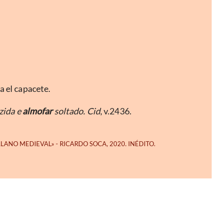
a el capacete.
zida e
almofar
soltado. Cid
, v.2436.