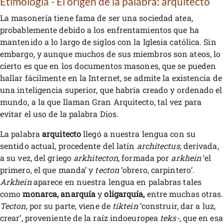
Etimología - El origen de la palabra: arquitecto
La masonería tiene fama de ser una sociedad atea,
probablemente debido a los enfrentamientos que ha
mantenido a lo largo de siglos con la Iglesia católica. Sin
embargo, y aunque muchos de sus miembros son ateos, lo
cierto es que en los documentos masones, que se pueden
hallar fácilmente en la Internet, se admite la existencia de
una inteligencia superior, que habría creado y ordenado el
mundo, a la que llaman Gran Arquitecto, tal vez para
evitar el uso de la palabra Dios.
La palabra
arquitecto
llegó a nuestra lengua con su
sentido actual, procedente del latín
architectus,
derivada,
a su vez, del griego
arkhitecton,
formada por
arkhein
‘el
primero, el que manda’ y
tecton
‘obrero, carpintero’.
Arkhein
aparece en nuestra lengua en palabras tales
como
monarca, anarquía
y
oligarquía,
entre muchas otras.
Tecton,
por su parte, viene de
tiktein
‘construir, dar a luz,
crear’, proveniente de la raíz indoeuropea
teks-,
que en esa