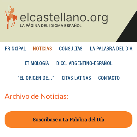
Pasar
al
contenido
principal
PRINCIPAL
NOTICIAS
CONSULTAS
LA PALABRA DEL DÍA
ETIMOLOGÍA
DICC. ARGENTINO-ESPAÑOL
“EL ORIGEN DE...”
CITAS LATINAS
CONTACTO
Archivo de Noticias:
Suscríbase a La Palabra del Día