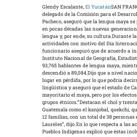
Glendy Escalante,
El Yucatán
SAN FRANC
delegado de la Comisión para el Desarrol
Pacheco, aseguró que la lengua maya se 
en pocas décadas las nuevas generacio
lengua y, por ende, su cultura.Durante l
actividades con motivo del Día Internaci
funcionario aseguró que de acuerdo a i
Instituto Nacional de Geografía, Estadís
93,765 hablantes de lengua maya, mientr
descendió a 89,084.Dijo que a nivel nac
lugar en pérdida, por lo que podría decir
lingüística y aseguró que el estado de 
mayoritario el maya, pero por los efectos
grupos étnicos.“Destacan el chol y tzent
Guatemala como el kanjobal, quekchi, qui
12 familias, con un total de 38 personas
Laureles”, dijo.En lo que respecta a las a
Pueblos Indígenas explicó que éstas inc