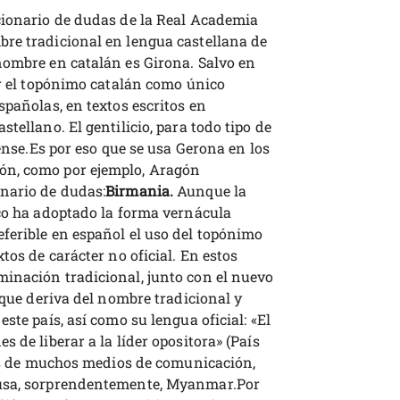
cionario de dudas de la Real Academia
re tradicional en lengua castellana de
nombre en catalán es Girona. Salvo en
ar el topónimo catalán como único
spañolas, en textos escritos en
tellano. El gentilicio, para todo tipo de
dense.Es por eso que se usa Gerona en los
ón, como por ejemplo, Aragón
nario de dudas:
Birmania.
Aunque la
ico ha adoptado la forma vernácula
ferible en español el uso del topónimo
tos de carácter no oficial. En estos
inación tradicional, junto con el nuevo
 que deriva del nombre tradicional y
ste país, así como su lengua oficial: «El
 de liberar a la líder opositora» (País
tos de muchos medios de comunicación,
 usa, sorprendentemente, Myanmar.Por