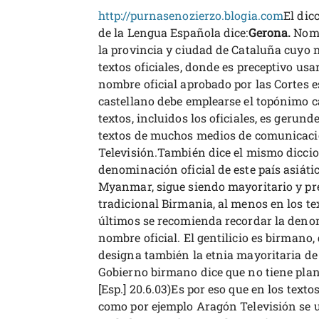
http://purnasenozierzo.blogia.com
El dic
de la Lengua Española dice:
Gerona.
Nomb
la provincia y ciudad de Cataluña cuyo 
textos oficiales, donde es preceptivo us
nombre oficial aprobado por las Cortes e
castellano debe emplearse el topónimo cas
textos, incluidos los oficiales, es gerun
textos de muchos medios de comunicaci
Televisión.También dice el mismo diccio
denominación oficial de este país asiát
Myanmar, sigue siendo mayoritario y pre
tradicional Birmania, al menos en los tex
últimos se recomienda recordar la denom
nombre oficial. El gentilicio es birmano,
designa también la etnia mayoritaria de e
Gobierno birmano dice que no tiene planes
[Esp.] 20.6.03)Es por eso que en los tex
como por ejemplo Aragón Televisión se