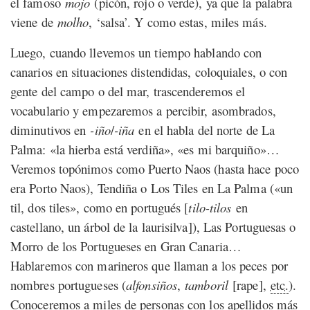
el famoso
mojo
(picón, rojo o verde), ya que la palabra
viene de
molho
, ‘salsa’. Y como estas, miles más.
Luego, cuando llevemos un tiempo hablando con
canarios en situaciones distendidas, coloquiales, o con
gente del campo o del mar, trascenderemos el
vocabulario y empezaremos a percibir, asombrados,
diminutivos en
-iño
/
-iña
en el habla del norte de La
Palma: «la hierba está verdiña», «es mi barquiño»…
Veremos topónimos como Puerto Naos (hasta hace poco
era Porto Naos), Tendiña o Los Tiles en La Palma («un
til, dos tiles», como en portugués [
tilo-tilos
en
castellano, un árbol de la laurisilva]), Las Portuguesas o
Morro de los Portugueses en Gran Canaria…
Hablaremos con marineros que llaman a los peces por
nombres portugueses (
alfonsiños
,
tamboril
[rape],
etc.
).
Conoceremos a miles de personas con los apellidos más