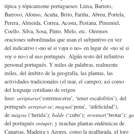
típica y tópicamente portugueses: Lima, Barreto,
Barroso, Afonso, Acuña, Brito, Fariña, Abreu, Portela,
Perera, Almeida, Correa, Acosta, Pestana, Pimentel,
Coello, Silva, Sosa, Pinto, Melo,
etc.
Oiremos
oraciones subordinadas que usan el subjuntivo en vez
del indicativo («no sé si vaya o no» en lugar de «no sé si
voy o no») al uso portugués. Algún resto del infinitivo
personal portugués. Y miles de palabras, realmente
miles, del ámbito de la geografía, las plantas, las
actividades tradicionales (el mar, el campo), así como
del lenguaje cotidiano de origen
luso:
arripiarse
(‘estremecerse’, ‘tener escalofríos’), del
portugués
arrepiar-se
;
magua
(‘pena’, ‘infelicidad’),
de
mágoa
(‘herida’);
balde
(‘cubo’);
reventar
(‘brotar’);
ga
del portugués
entupir
; y muchas plantas endémicas de
Canarias, Madeira y Azores, como la malfurada, el loro