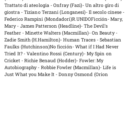
Trattato di ateologia - Onfray (Fazi)- Un altro giro di
giostra - Tiziano Terzani (Longanesi)- Il secolo cinese -
Federico Rampini (Mondadori)R.UNIDOFicción- Mary,
Mary - James Patterson (Headline)- The Devil's
Feather - Minette Walters (Macmillan)- On Beauty -
Zadie Smith (H.Hamilton)- Human Traces - Sebastian
Faulks (Hutchinson)No ficción- What if I Had Never
Tried It? - Valentino Rossi (Century)- My Spin on
Cricket - Richie Benaud (Hodder)- Fowler: My
Autobiography - Robbie Fowler (Macmillan)- Life is
Just What you Make It - Donny Osmond (Orion