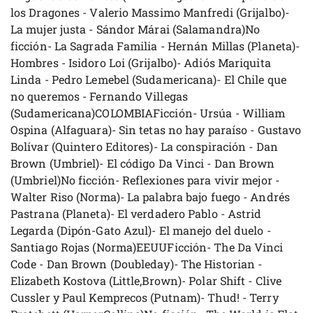
los Dragones - Valerio Massimo Manfredi (Grijalbo)-
La mujer justa - Sándor Márai (Salamandra)No
ficción- La Sagrada Familia - Hernán Millas (Planeta)-
Hombres - Isidoro Loi (Grijalbo)- Adiós Mariquita
Linda - Pedro Lemebel (Sudamericana)- El Chile que
no queremos - Fernando Villegas
(Sudamericana)COLOMBIAFicción- Ursúa - William
Ospina (Alfaguara)- Sin tetas no hay paraíso - Gustavo
Bolívar (Quintero Editores)- La conspiración - Dan
Brown (Umbriel)- El código Da Vinci - Dan Brown
(Umbriel)No ficción- Reflexiones para vivir mejor -
Walter Riso (Norma)- La palabra bajo fuego - Andrés
Pastrana (Planeta)- El verdadero Pablo - Astrid
Legarda (Dipón-Gato Azul)- El manejo del duelo -
Santiago Rojas (Norma)EEUUFicción- The Da Vinci
Code - Dan Brown (Doubleday)- The Historian -
Elizabeth Kostova (Little,Brown)- Polar Shift - Clive
Cussler y Paul Kemprecos (Putnam)- Thud! - Terry