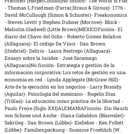
Pratchett (HarperCollins)No ficción- The World is Flat
- Thomas L.Friedman (Farrar,Straus & Giroux)- 1776 -
David McCullough (Simon & Schuster)- Freakonomics
- Steven Levitt y Stephen Dubner (Morrow)- Blink -
Malcolm Gladwell (Little Brown)MEXICOFicción- El
diario del Chavo del Ocho - Roberto Gómez Bolaños
(Alfaguara)- El código Da Vinci - Dan Brown
(Umbriel)- Delirio - Laura Restrepo (Alfaguara)-
Ensayo sobre la lucidez - José Saramago
(Alfaguara)No ficción- Estrategia y gestión de la
información corporativa: Los retos de gestión en una
economía en red - Lynda Applegate (McGraw Hill)-
Arte de la ejecución en los negocios - Larry Bossidy
(Aguilar)- Psicología del mexicano - Rogelio Díaz
(Trillas)- La educación como práctica de la libertad -
Paulo Freire (Siglo XXI)ALEMANIAFicción- Ein Hauch
von Schnee und Asche - Diana Gabaldon (Blanvalet)-
Sakrileg - Dan Brown (Lübbe)- Eisfieber - Ken Follett
(Lübbe)- Familienpackung - Susanne Froehlich (W.