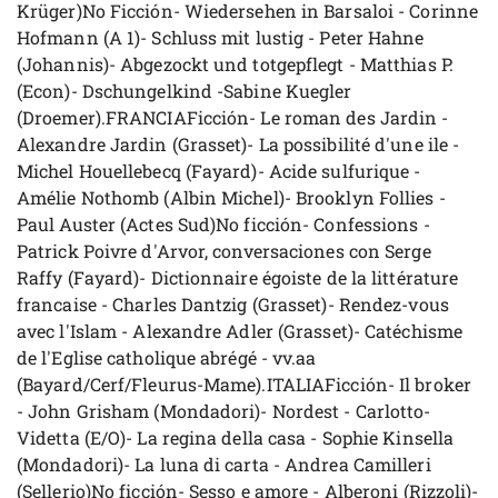
Krüger)No Ficción- Wiedersehen in Barsaloi - Corinne
Hofmann (A 1)- Schluss mit lustig - Peter Hahne
(Johannis)- Abgezockt und totgepflegt - Matthias P.
(Econ)- Dschungelkind -Sabine Kuegler
(Droemer).FRANCIAFicción- Le roman des Jardin -
Alexandre Jardin (Grasset)- La possibilité d'une ile -
Michel Houellebecq (Fayard)- Acide sulfurique -
Amélie Nothomb (Albin Michel)- Brooklyn Follies -
Paul Auster (Actes Sud)No ficción- Confessions -
Patrick Poivre d'Arvor, conversaciones con Serge
Raffy (Fayard)- Dictionnaire égoiste de la littérature
francaise - Charles Dantzig (Grasset)- Rendez-vous
avec l'Islam - Alexandre Adler (Grasset)- Catéchisme
de l'Eglise catholique abrégé - vv.aa
(Bayard/Cerf/Fleurus-Mame).ITALIAFicción- Il broker
- John Grisham (Mondadori)- Nordest - Carlotto-
Videtta (E/O)- La regina della casa - Sophie Kinsella
(Mondadori)- La luna di carta - Andrea Camilleri
(Sellerio)No ficción- Sesso e amore - Alberoni (Rizzoli)-