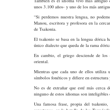
También es el idioma vivo más antiguo 
unos 3.100 años- y uno de los más antigu
“Si perdemos nuestra lengua, no podemos
Manou, escritora y profesora en la cercan
de Tsakonia.
El tsakonio se basa en la lengua dórica h
único dialecto que queda de la rama dórica
En cambio, el griego desciende de los d
oriental.
Mientras que cada uno de ellos utiliza u
símbolos fonéticos y difiere en estructura
No es de extrañar que esté más cerca d
ninguno de estos idiomas son inteligibles e
Una famosa frase, propia del tsakonio,
espartanos, en la batalla de las Termópil