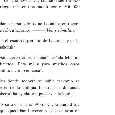
riegos más en una batalla contra 500.000
dante persa exigió que Leónidas entregara
espondió en laconio: ⸻
¡Ven y tómalas!.
en el estado espartano de Laconia, y en la
sakonika.
estra conexión espartana”, señala Manou.
irectos. Para mí y para muchos otros
entimos como en casa”.
os donde todavía se habla tsakonio se
te de la antigua Esparta, su distancia
gobernó ha ayudado a preservar la lengua.
sparta en el año 396 d. C., la ciudad fue
 que quedaban huyeron y se asentaron en