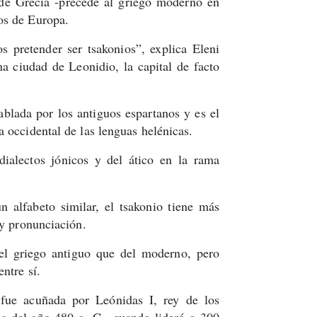
de Grecia -precede al griego moderno en
os de Europa.
 pretender ser tsakonios”, explica Eleni
a ciudad de Leonidio, la capital de facto
ablada por los antiguos espartanos y es el
 occidental de las lenguas helénicas.
ialectos jónicos y del ático en la rama
n alfabeto similar, el tsakonio tiene más
 y pronunciación.
el griego antiguo que del moderno, pero
ntre sí.
 fue acuñada por Leónidas I, rey de los
as del año 480 a. C., cuando lideró a 300