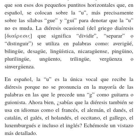
que son esos dos pequeños puntitos horizontales que, en
español, se colocan sobre la “u”, más precisamente
sobre las sílabas “gue” y “gui” para denotar que la “u”
no es muda. La diéresis ocasional (del griego diaíresis
[διαίρεσις] que significa “dividir”, “separar” o
“distinguir”) se utiliza en palabras como: averigüé,
bilingüe, desagüe, lingüística, nicaragüense, pingüino,
plurilingüe, ungüento, trilingüe, vergüenza o
sinvergüenza.
En español, la “u” es la única vocal que recibe la
diéresis porque no se pronuncia en la mayoría de las
palabras en las que le precede una “g” como guitarra o
guionista. Ahora bien, ¿sabías que la diéresis también se
usa en idiomas como el francés, el alemán, el danés, el
catalán, el galés, el holandés, el occitano, el gallego, el
luxemburgués e incluso el inglés? Echémosle un vistazo
más detallado.