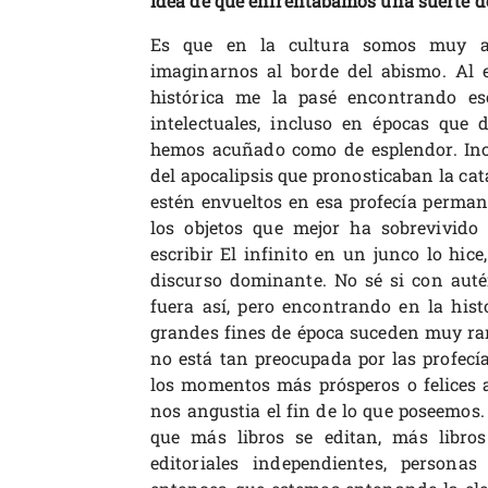
idea de que enfrentábamos una suerte de
Es que en la cultura somos muy apo
imaginarnos al borde del abismo. Al e
histórica me la pasé encontrando es
intelectuales, incluso en épocas que d
hemos acuñado como de esplendor. Incl
del apocalipsis que pronosticaban la catá
estén envueltos en esa profecía perman
los objetos que mejor ha sobrevivido
escribir El infinito en un junco lo hice,
discurso dominante. No sé si con auté
fuera así, pero encontrando en la hist
grandes fines de época suceden muy ra
no está tan preocupada por las profecías
los momentos más prósperos o felices 
nos angustia el fin de lo que poseemos. 
que más libros se editan, más libros 
editoriales independientes, personas 