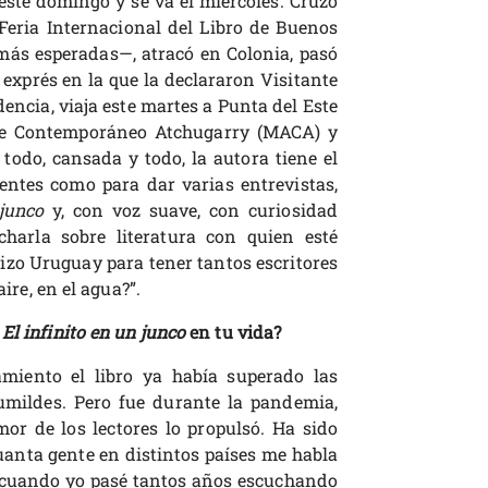
 este domingo y se va el miércoles. Cruzó
 Feria Internacional del Libro de Buenos
más esperadas—, atracó en Colonia, pasó
exprés en la que la declararon Visitante
dencia, viaja este martes a Punta del Este
te Contemporáneo Atchugarry (MACA) y
todo, cansada y todo, la autora tiene el
entes como para dar varias entrevistas,
 junco
y, con voz suave, con curiosidad
harla sobre literatura con quien esté
izo Uruguay para tener tantos escritores
aire, en el agua?”.
o
El infinito en un junco
en tu vida?
miento el libro ya había superado las
umildes. Pero fue durante la pandemia,
mor de los lectores lo propulsó. Ha sido
anta gente en distintos países me habla
cuando yo pasé tantos años escuchando