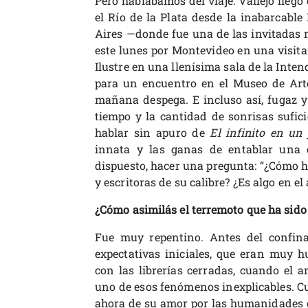
Pero hablábamos del viaje: Vallejo llegó
el Río de la Plata desde la inabarcable
Aires —donde fue una de las invitadas 
este lunes por Montevideo en una visita 
Ilustre en una llenísima sala de la Inten
para un encuentro en el Museo de Ar
mañana despega. E incluso así, fugaz y 
tiempo y la cantidad de sonrisas sufici
hablar sin apuro de
El infinito en un
innata y las ganas de entablar una c
dispuesto, hacer una pregunta: “¿Cómo h
y escritoras de su calibre? ¿Es algo en el 
¿Cómo asimilás el terremoto que ha sid
Fue muy repentino. Antes del confina
expectativas iniciales, que eran muy h
con las librerías cerradas, cuando el a
uno de esos fenómenos inexplicables. Cu
ahora de su amor por las humanidades 