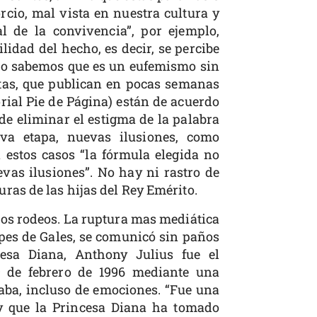
rcio, mal vista en nuestra cultura y
l de la convivencia”, por ejemplo,
ilidad del hecho, es decir, se percibe
so sabemos que es un eufemismo sin
tas, que publican en pocas semanas
rial Pie de Página) están de acuerdo
e eliminar el estigma de la palabra
va etapa, nuevas ilusiones, como
 estos casos “la fórmula elegida no
evas ilusiones”. No hay ni rastro de
uras de las hijas del Rey Emérito.
tos rodeos. La ruptura mas mediática
cipes de Gales, se comunicó sin paños
cesa Diana, Anthony Julius fue el
9 de febrero de 1996 mediante una
aba, incluso de emociones. “Fue una
 y que la Princesa Diana ha tomado