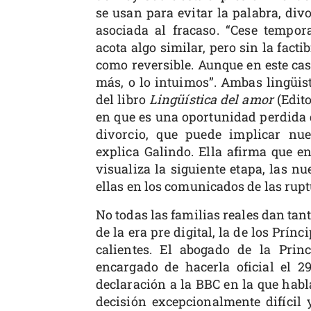
se usan para evitar la palabra, divo
asociada al fracaso. “Cese tempora
acota algo similar, pero sin la factib
como reversible. Aunque en este ca
más, o lo intuimos”. Ambas lingüis
del libro
Lingüística del amor
(Edito
en que es una oportunidad perdida d
divorcio, que puede implicar nue
explica Galindo. Ella afirma que en
visualiza la siguiente etapa, las nu
ellas en los comunicados de las rupt
No todas las familias reales dan tan
de la era pre digital, la de los Prín
calientes. El abogado de la Prin
encargado de hacerla oficial el 2
declaración a la BBC en la que habl
decisión excepcionalmente difícil