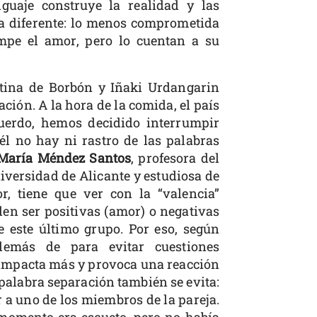
nguaje construye la realidad y las
ea diferente: lo menos comprometida
ompe el amor, pero lo cuentan a su
stina de Borbón y Iñaki Urdangarin
ación. A la hora de la comida, el país
cuerdo, hemos decidido interrumpir
él no hay ni rastro de las palabras
María Méndez Santos
, profesora del
iversidad de Alicante y estudiosa de
r, tiene que ver con la “valencia”
en ser positivas (amor) o negativas
e este último grupo. Por eso, según
demás de para evitar cuestiones
impacta más y provoca una reacción
 palabra separación también se evita:
 a uno de los miembros de la pareja.
momento era escueto, pero no había