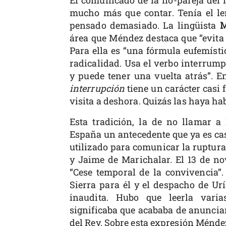
mucho más que contar. Tenía el le
pensado demasiado. La lingüista
M
área que Méndez destaca que “evita e
Para ella es “una fórmula eufemísti
radicalidad. Usa el verbo interrumpi
y puede tener una vuelta atrás”. En
interrupción
tiene un carácter casi 
visita a deshora. Quizás las haya ha
Esta tradición, la de no llamar a
España un antecedente que ya es cas
utilizado para comunicar la ruptur
y Jaime de Marichalar. El 13 de no
“Cese temporal de la convivencia”.
Sierra para él y el despacho de Urí
inaudita. Hubo que leerla vari
significaba que acababa de anunciar
del Rey. Sobre esta expresión Méndez