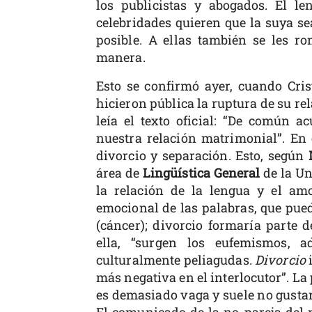
los publicistas y abogados. El le
celebridades quieren que la suya s
posible. A ellas también se les r
manera.
Esto se confirmó ayer, cuando Cri
hicieron pública la ruptura de su rel
leía el texto oficial: “De común a
nuestra relación matrimonial”. En 
divorcio y separación. Esto, según
área de
Lingüística General
de la Un
la relación de la lengua y el amo
emocional de las palabras, que pued
(cáncer); divorcio formaría parte d
ella, “surgen los eufemismos, a
culturalmente peliagudas.
Divorcio
más negativa en el interlocutor”. La
es demasiado vaga y suele no gustar
El comunicado de la no-pareja del 