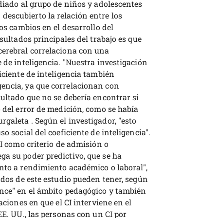
udiado al grupo de niños y adolescentes
escubierto la relación entre los
los cambios en el desarrollo del
esultados principales del trabajo es que
cerebral correlaciona con una
e de inteligencia. "Nuestra investigación
ficiente de inteligencia también
encia, ya que correlacionan con
sultado que no se debería encontrar si
o del error de medición, como se había
galeta . Según el investigador, "esto
o social del coeficiente de inteligencia".
CI como criterio de admisión o
ga su poder predictivo, que se ha
anto a rendimiento académico o laboral",
tados de este estudio pueden tener, según
ance" en el ámbito pedagógico y también
aciones en que el CI interviene en el
EE. UU., las personas con un CI por