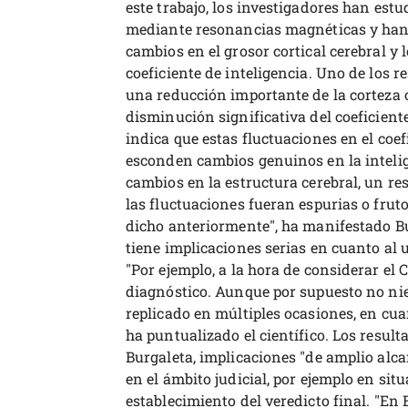
este trabajo, los investigadores han est
mediante resonancias magnéticas y han d
cambios en el grosor cortical cerebral y 
coeficiente de inteligencia. Uno de los r
una reducción importante de la corteza 
disminución significativa del coeficient
indica que estas fluctuaciones en el coe
esconden cambios genuinos en la intelig
cambios en la estructura cerebral, un re
las fluctuaciones fueran espurias o frut
dicho anteriormente", ha manifestado Bur
tiene implicaciones serias en cuanto al us
"Por ejemplo, a la hora de considerar el 
diagnóstico. Aunque por supuesto no nie
replicado en múltiples ocasiones, en cu
ha puntualizado el científico. Los resul
Burgaleta, implicaciones "de amplio alc
en el ámbito judicial, por ejemplo en situ
establecimiento del veredicto final. "En 