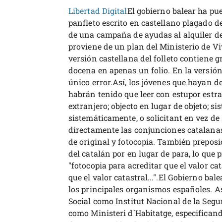
Libertad Digital
El gobierno balear ha pu
panfleto escrito en castellano plagado de
de una campaña de ayudas al alquiler de 
proviene de un plan del Ministerio de V
versión castellana del folleto contiene g
docena en apenas un folio. En la versión
único error.Así, los jóvenes que hayan 
habrán tenido que leer con estupor estra
extranjero; objecto en lugar de objeto; 
sistemáticamente, o solicitant en vez de 
directamente las conjunciones catalanas,
de original y fotocopia. También preposi
del catalán por en lugar de para, lo que
"fotocopia para acreditar que el valor cata
que el valor catastral...".El Gobierno ba
los principales organismos españoles. Así
Social como Institut Nacional de la Segur
como Ministeri d`Habitatge, especificando