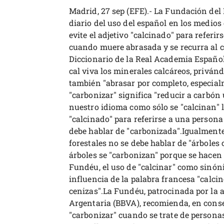
Madrid, 27 sep (EFE).- La Fundación del
diario del uso del español en los medio
evite el adjetivo "calcinado" para referi
cuando muere abrasada y se recurra al c
Diccionario de la Real Academia Española,
cal viva los minerales calcáreos, privánd
también "abrasar por completo, especial
"carbonizar" significa "reducir a carbón
nuestro idioma como sólo se "calcinan" l
"calcinado" para referirse a una person
debe hablar de "carbonizada".Igualmente
forestales no se debe hablar de "árboles 
árboles se "carbonizan" porque se hacen 
Fundéu, el uso de "calcinar" como sinón
influencia de la palabra francesa "calcin
cenizas".La Fundéu, patrocinada por la 
Argentaria (BBVA), recomienda, en consec
"carbonizar" cuando se trate de personas