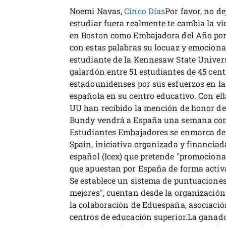
Noemi Navas,
Cinco Días
Por favor, no de
estudiar fuera realmente te cambia la v
en Boston como Embajadora del Año por 
con estas palabras su locuaz y emocionad
estudiante de la Kennesaw State Univers
galardón entre 51 estudiantes de 45 cen
estadounidenses por sus esfuerzos en la
española en su centro educativo. Con el
UU han recibido la mención de honor de
Bundy vendrá a España una semana con 
Estudiantes Embajadores se enmarca den
Spain, iniciativa organizada y financiad
español (Icex) que pretende "promociona
que apuestan por España de forma activa,
Se establece un sistema de puntuaciones 
mejores", cuentan desde la organizació
la colaboración de Eduespaña, asociació
centros de educación superior.La ganad