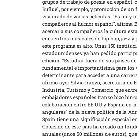
grupos de trabajo de poesía en español, c
Buñuel, por ejemplo, y promoción de un 
visionado de varias películas. "Es muy i
compañeros al humor español", afirma B
acercar a sus compañeros la cultura es
encuentros musicales de hip hop, jazz y p
este programa es alto. Unas 150 instituc
estadounidenses ya han pedido participa
edición. "Estudiar fuera de sus países d
fundamental e importantísima para los u
determinante para acceder a una carrera
afirmó ayer Silvia Iranzo, secretaria de
Industria, Turismo y Comercio, que entre
embajadores españoles.Iranzo hizo hinca
colaboración entre EE UU y España en ma
angulares" de la nueva política de la A
Spain tiene una significación especial e
Gobierno de este país ha creado un fond
anuales (unos 60 millones de euros), qu