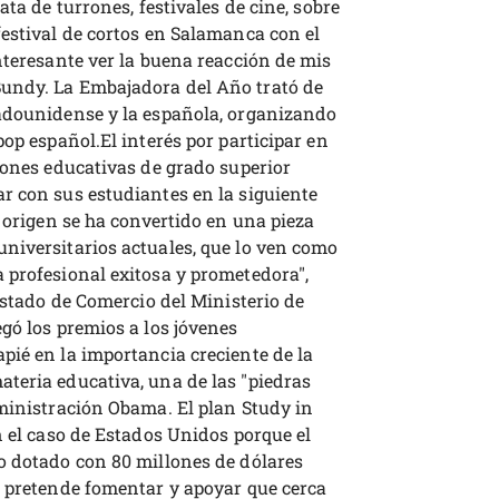
ata de turrones, festivales de cine, sobre
festival de cortos en Salamanca con el
nteresante ver la buena reacción de mis
undy. La Embajadora del Año trató de
tadounidense y la española, organizando
op español.El interés por participar en
iones educativas de grado superior
r con sus estudiantes en la siguiente
e origen se ha convertido en una pieza
niversitarios actuales, que lo ven como
 profesional exitosa y prometedora",
 Estado de Comercio del Ministerio de
gó los premios a los jóvenes
pié en la importancia creciente de la
teria educativa, una de las "piedras
dministración Obama. El plan Study in
n el caso de Estados Unidos porque el
o dotado con 80 millones de dólares
e pretende fomentar y apoyar que cerca