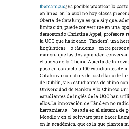
Ibercampus
¿Es posible practicar la par
en línea, en la cual no hay clases presen
Oberta de Catalunya es que sí y que, ade
limitación, puede convertirse en una opo
demostrado Christine Appel, profesora r
la UOC que ha ideado ´Tándem´, una herr
lingüísticas —o tándems— entre personas
manera que las dos aprenden conversan
el apoyo de la Oficina Abierta de Innova
puso en contacto a 100 estudiantes de in
Catalunya con otros de castellano de la 
de Dublín, y 35 estudiantes de chino con 
Universidad de Nankín y la Chinese Un
estudiantes de inglés de la UOC han uti
ellos.La innovación de Tándem no radica 
herramienta —basada en el sistema de g
Moodle y en el software para hacer lla
en la académica, que es la que plantea m