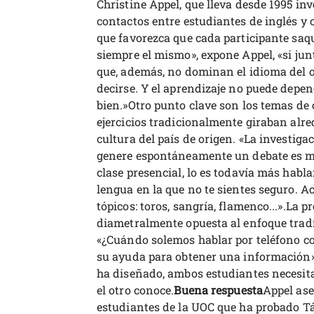
Christine Appel, que lleva desde 1995 i
contactos entre estudiantes de inglés y 
que favorezca que cada participante saqu
siempre el mismo», expone Appel, «si ju
que, además, no dominan el idioma del o
decirse. Y el aprendizaje no puede depen
bien.»Otro punto clave son los temas de 
ejercicios tradicionalmente giraban alre
cultura del país de origen. «La investig
genere espontáneamente un debate es muy
clase presencial, lo es todavía más hab
lengua en la que no te sientes seguro. A
tópicos: toros, sangría, flamenco...».La 
diametralmente opuesta al enfoque tradi
«¿Cuándo solemos hablar por teléfono 
su ayuda para obtener una información».
ha diseñado, ambos estudiantes necesita
el otro conoce.
Buena respuesta
Appel ase
estudiantes de la UOC que ha probado T