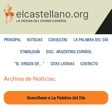
Pasar
al
contenido
principal
PRINCIPAL
NOTICIAS
CONSULTAS
LA PALABRA DEL DÍA
ETIMOLOGÍA
DICC. ARGENTINO-ESPAÑOL
“EL ORIGEN DE...”
CITAS LATINAS
CONTACTO
Archivo de Noticias:
Suscríbase a La Palabra del Día