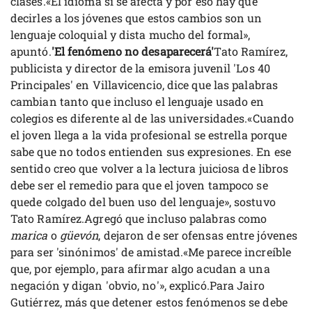
clases.«El idioma sí se afecta y por eso hay que
decirles a los jóvenes que estos cambios son un
lenguaje coloquial y dista mucho del formal»,
apuntó.
'El fenómeno no desaparecerá'
Tato Ramírez,
publicista y director de la emisora juvenil 'Los 40
Principales' en Villavicencio, dice que las palabras
cambian tanto que incluso el lenguaje usado en
colegios es diferente al de las universidades.«Cuando
el joven llega a la vida profesional se estrella porque
sabe que no todos entienden sus expresiones. En ese
sentido creo que volver a la lectura juiciosa de libros
debe ser el remedio para que el joven tampoco se
quede colgado del buen uso del lenguaje», sostuvo
Tato Ramírez.Agregó que incluso palabras como
marica
o
güevón
, dejaron de ser ofensas entre jóvenes
para ser 'sinónimos' de amistad.«Me parece increíble
que, por ejemplo, para afirmar algo acudan a una
negación y digan 'obvio, no'», explicó.Para Jairo
Gutiérrez, más que detener estos fenómenos se debe