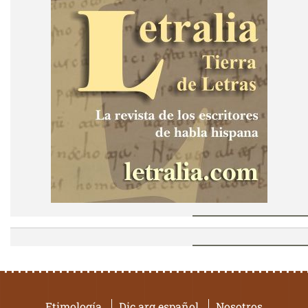
Etimología
Dic.arg.español
Nosotros