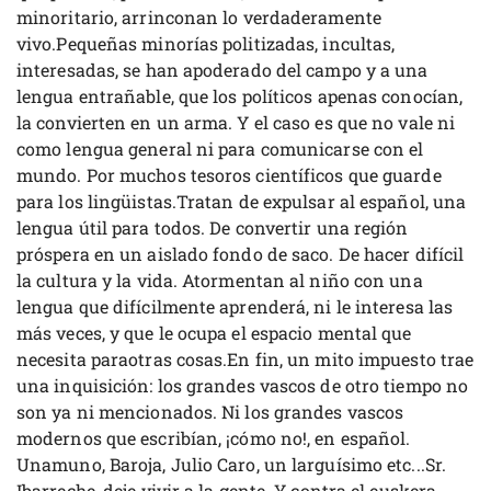
minoritario, arrinconan lo verdaderamente
vivo.Pequeñas minorías politizadas, incultas,
interesadas, se han apoderado del campo y a una
lengua entrañable, que los políticos apenas conocían,
la convierten en un arma. Y el caso es que no vale ni
como lengua general ni para comunicarse con el
mundo. Por muchos tesoros científicos que guarde
para los lingüistas.Tratan de expulsar al español, una
lengua útil para todos. De convertir una región
próspera en un aislado fondo de saco. De hacer difícil
la cultura y la vida. Atormentan al niño con una
lengua que difícilmente aprenderá, ni le interesa las
más veces, y que le ocupa el espacio mental que
necesita paraotras cosas.En fin, un mito impuesto trae
una inquisición: los grandes vascos de otro tiempo no
son ya ni mencionados. Ni los grandes vascos
modernos que escribían, ¡cómo no!, en español.
Unamuno, Baroja, Julio Caro, un larguísimo etc...Sr.
Ibarreche, deje vivir a la gente. Y contra el euskera