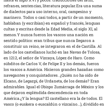
refranes, sentencias, literatura popular.Era una suma
de dialectos para uso interno, oral, campesino y
marinero. Todos o casi todos, a partir de un momento,
hablaban (y escribían) en español y francés, lenguas
cultas y escritas desde la Edad Media, el siglo XI, al
menos.Y nunca fueron los vascos una nación en
sentido político: eran tribus que nunca llegaron a
constituir un reino, se integraron en el de Castilla. Al
lado de los castellanos luchó en las Navas de Tolosa,
en 1212, el señor de Vizcaya, López de Haro. Como
súbditos de Carlos V, de Felipe II y los demás, fueron
los vascos a América. Hicieron grandes hazañas como
navegantes y conquistadores. ¿Quién no ha oído de
Elcano, de Legazpi, de Urdaneta, de los demás? Eran
admirables. Igual el Obispo Zumárraga de México y los
que dejaron espléndida descendencia en toda
América.¿Y la lengua? El castellano era la de todos. El
vasco (o euskera o euscaldún o vizcaíno...), dividido en