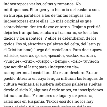
indoeuropeos varios, celtas y romanos. No
mitifiquemos. El origen y la historia del euskera son,
en Europa, paralelos a los de tantas lenguas, las
indoeuropeas entre ellas. Lo más original es que
sobrevivieron dentro de ese entorno. Trajano prefirió
dejarles tranquilos, estaban a trasmano, se fue a los
dacios y los nabateos. Y ellos se defendieron de los
godos.Eso sí, absorbían palabras del celta, del latín (y
el Cristianismo), luego del castellano. Para decir «paz»,
«chistu», «cerro», «pozo», «pecado», «seda», «cardar»,
«yunque», «cruz», «cuerpo», «tiempo», «cielo» tuvieron
que acudir al latín; para «independencia»,
«aeropuerto», al castellano.No es un desdoro. Era un
pueblo iliterato en cuya lengua influían las lenguas de
cultura vecinas.Del euskera sabemos palabras sueltas
desde el siglo X, algunas desde antes, en inscripciones
latinas tardías. Y nombres de lugar y de persona,
rarísimos en Hispania. Textos escritos no los hay
hasta el siglo XVI y pocos: traducciones del latín,