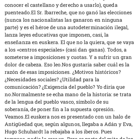
conocer el castellano y derecho a usarlo), queda
puenteado.El Sr. Ibarreche, que no ganó las elecciones
(nunca los nacionalistas las ganaron en ninguna
parte) y es el héroe de una autodeterminación ilegal,
lanza leyes educativas que imponen, casi, la
enseñanza en euskera. El que no la quiera, que se vaya
a los «centros especiales» (casi dan ganas). Todos, a
someterse a imposiciones y cuotas. Y a sufrir un gran
dolor de cabeza. Eso leo.Nos gustaría saber cuál es la
razón de esas imposiciones. ¿Motivos históricos?
¿Necesidades sociales? ¿Utilidad para la
comunicación? ¿Exigencia del pueblo? Yo diría que
no.Normalmente se echa mano de la historia: se trata
de la lengua del pueblo vasco, símbolo de su
soberanía, de poner fin a la supuesta opresión.
Veamos.El euskera nos es presentado con un halo de
Antigüedad que, según algunos, llegaba a Adán y Eva,
Hugo Schuhardt la rebajaba a los iberos. Pues
tampoco, nadie lo cree ya. Pero es parte del mito de los