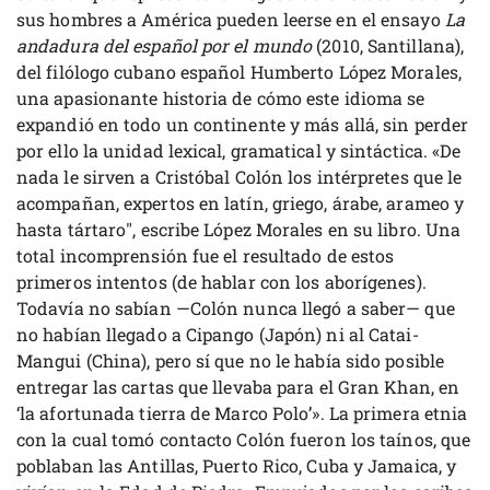
sus hombres a América pueden leerse en el ensayo
La
andadura del español por el mundo
(2010, Santillana),
del filólogo cubano español Humberto López Morales,
una apasionante historia de cómo este idioma se
expandió en todo un continente y más allá, sin perder
por ello la unidad lexical, gramatical y sintáctica. «De
nada le sirven a Cristóbal Colón los intérpretes que le
acompañan, expertos en latín, griego, árabe, arameo y
hasta tártaro", escribe López Morales en su libro. Una
total incomprensión fue el resultado de estos
primeros intentos (de hablar con los aborígenes).
Todavía no sabían —Colón nunca llegó a saber— que
no habían llegado a Cipango (Japón) ni al Catai-
Mangui (China), pero sí que no le había sido posible
entregar las cartas que llevaba para el Gran Khan, en
‘la afortunada tierra de Marco Polo’». La primera etnia
con la cual tomó contacto Colón fueron los taínos, que
poblaban las Antillas, Puerto Rico, Cuba y Jamaica, y