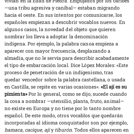
vivían en la Edad de Piedra. Empujados por los caribes
—una tribu agresiva y caníbal— estaban migrando
hacia el oeste. En sus intentos por comunicarse, los
españoles empiezan a descubrir vocablos nuevos. En
algunos casos, la novedad del objeto que quieren
nombrar los lleva a adoptar la denominación
indígena. Por ejemplo, la palabra canoa empieza a
aparecer con mayor frecuencia, desplazando a
almadía, que no le servía para describir acabadamente
el tipo de embarcación local. Dice López Morales: «Este
proceso de penetración de un indigenismo, tras
quedar vencedor sobre la palabra castellana, o usada
en Castilla, se repite en varias ocasiones».
«El ají es su
pimienta»
Por lo general, como se dijo, sucede cuando
la cosa a nombrar —utensilio, planta, fruto, animal—
no existe en Europa y no tiene por lo tanto nombre
español. De este modo, otros vocablos que quedarán
incorporadas al idioma conquistador son por ejemplo,
hamaca, cacique, ají
y
tiburón
. Todos ellos aparecen en