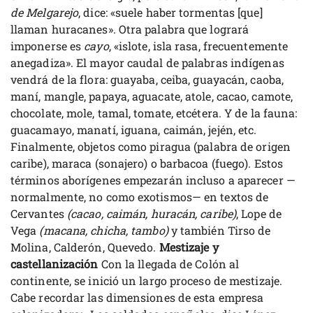
de Melgarejo
, dice: «suele haber tormentas [que]
llaman huracanes». Otra palabra que logrará
imponerse es
cayo
, «islote, isla rasa, frecuentemente
anegadiza». El mayor caudal de palabras indígenas
vendrá de la flora: guayaba, ceiba, guayacán, caoba,
maní, mangle, papaya, aguacate, atole, cacao, camote,
chocolate, mole, tamal, tomate, etcétera. Y de la fauna:
guacamayo, manatí, iguana, caimán, jején, etc.
Finalmente, objetos como piragua (palabra de origen
caribe), maraca (sonajero) o barbacoa (fuego). Estos
términos aborígenes empezarán incluso a aparecer —
normalmente, no como exotismos— en textos de
Cervantes
(cacao, caimán, huracán, caribe)
, Lope de
Vega
(macana, chicha, tambo)
y también Tirso de
Molina, Calderón, Quevedo.
Mestizaje y
castellanización
Con la llegada de Colón al
continente, se inició un largo proceso de mestizaje.
Cabe recordar las dimensiones de esta empresa