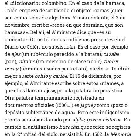
el «diccionario» colombino. En el caso de la hamaca,
Colón empieza describiendo el objeto: «camas (que)
son como redes de algodón». Y más adelante, el 3 de
noviembre, escribe: «redes en que dormían, que son
hamacas». Del ají, el Almirante dice que «es su
pimienta». Otros términos indígenas presentes en el
Diario de Colón no subsistirán. Es el caso por ejemplo
de
ajes
(un tubérculo parecido a la batata),
cazabe
(pan),
nitaine
(un miembro de clase noble),
tuob
y
nocay
(términos usados para el oro), etcétera. Tendrán
mejor suerte
bohío
y
caribe
. El 16 de diciembre, por
ejemplo, el Almirante escribe sobre estos «niames, a
que ellos llaman ajes», pero la palabra no persistirá.
Otra palabra tempranamente registrada en
documentos oficiales (1500….) es
jagüey
como «pozo o
depósito subterráneo de agua». Pero este indigenismo
pronto será abandonado por
aljibe, pozo
o
cisterna
. En
cambio el antillanismo
huracán
, que recién se registra
en la 2ª mitad del siglo, persistirá. En 1582, la
Memoria