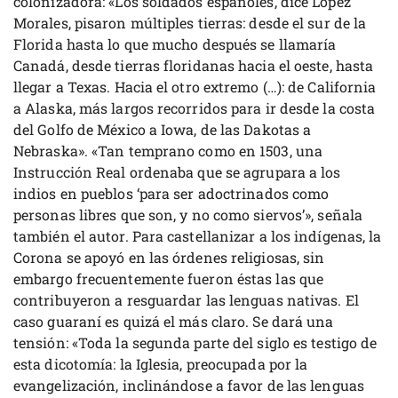
colonizadora: «Los soldados españoles, dice López
Morales, pisaron múltiples tierras: desde el sur de la
Florida hasta lo que mucho después se llamaría
Canadá, desde tierras floridanas hacia el oeste, hasta
llegar a Texas. Hacia el otro extremo (…): de California
a Alaska, más largos recorridos para ir desde la costa
del Golfo de México a Iowa, de las Dakotas a
Nebraska». «Tan temprano como en 1503, una
Instrucción Real ordenaba que se agrupara a los
indios en pueblos ‘para ser adoctrinados como
personas libres que son, y no como siervos’», señala
también el autor. Para castellanizar a los indígenas, la
Corona se apoyó en las órdenes religiosas, sin
embargo frecuentemente fueron éstas las que
contribuyeron a resguardar las lenguas nativas. El
caso guaraní es quizá el más claro. Se dará una
tensión: «Toda la segunda parte del siglo es testigo de
esta dicotomía: la Iglesia, preocupada por la
evangelización, inclinándose a favor de las lenguas