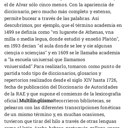
el de Alvar sólo cinco menos. Con la apariencia de
diccionario, pero mucho más completo y extenso,
permite bucear a través de las palabras. Así
descubrimos, por ejemplo, que el término academia en
1499 se definía como "vn lugarete de Athenas, vna
milla o media legua, donde estudió y enseñó Platón",
en 1593 decían "el aula donde se lee y oie algunas
ciençia o sciençias" y en 1609 se le llamaba academia
a "la escuela uniuersal que llamamos
vniuersidad".Para realizarlo, tomaron como punto de
partida todo tipo de diccionarios, glosarios y
repertorios realizados desde el siglo XIV hasta 1726,
fecha de publicación del Diccionario de Autoridades
de la RAE y que supone el comienzo de la lexicografía
oficial.
Multilingüismo
Recorrieron bibliotecas, se
pelearon con las diferentes transcripciones fonéticas
de un mismo término y, en muchas ocasiones,
tuvieron que tirar del hilo a través de otras lenguas
como el latín, árabe, hebreo, portugués, gallego, vasco,