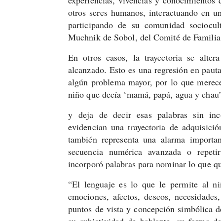
otros seres humanos, interactuando en u
participando de su comunidad sociocult
Muchnik de Sobol, del Comité de Familia
En otros casos, la trayectoria se alte
alcanzado. Esto es una regresión en pauta
algún problema mayor, por lo que merece
niño que decía ‘mamá, papá, agua y chau
y deja de decir esas palabras sin inco
evidencian una trayectoria de adquisició
también representa una alarma importa
secuencia numérica avanzada o repeti
incorporó palabras para nominar lo que qu
“El lenguaje es lo que le permite al n
emociones, afectos, deseos, necesidades, 
puntos de vista y concepción simbólica de
su subjetividad de hablante, su forma de 