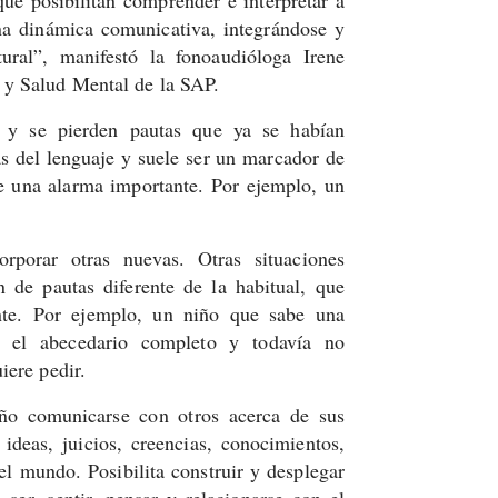
na dinámica comunicativa, integrándose y
ural”, manifestó la fonoaudióloga Irene
 y Salud Mental de la SAP.
ra y se pierden pautas que ya se habían
s del lenguaje y suele ser un marcador de
 una alarma importante. Por ejemplo, un
’
rporar otras nuevas. Otras situaciones
n de pautas diferente de la habitual, que
nte. Por ejemplo, un niño que sabe una
r el abecedario completo y todavía no
iere pedir.
iño comunicarse con otros acerca de sus
ideas, juicios, creencias, conocimientos,
l mundo. Posibilita construir y desplegar
ser, sentir, pensar y relacionarse con el