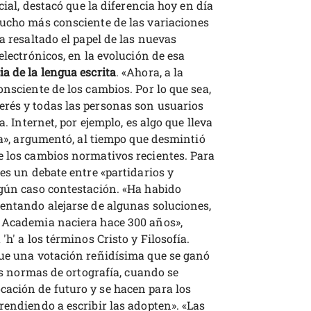
cial, destacó que la diferencia hoy en día
mucho más consciente de las variaciones
a resaltado el papel de las nuevas
electrónicos, en la evolución de esa
a de la lengua escrita
. «Ahora, a la
onsciente de los cambios. Por lo que sea,
rés y todas las personas son usuarios
a. Internet, por ejemplo, es algo que lleva
ura», argumentó, al tiempo que desmintió
e los cambios normativos recientes. Para
 es un debate entre «partidarios y
ngún caso contestación. «Ha habido
tentando alejarse de algunas soluciones,
a Academia naciera hace 300 años»,
'h' a los términos Cristo y Filosofía.
fue una votación reñidísima que se ganó
las normas de ortografía, cuando se
ación de futuro y se hacen para los
rendiendo a escribir las adopten». «Las