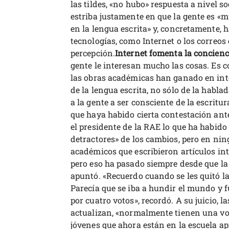
las tildes, «no hubo» respuesta a nivel so
estriba justamente en que la gente es «
en la lengua escrita» y, concretamente, h
tecnologías, como Internet o los correos 
percepción.
Internet fomenta la concienci
gente le interesan mucho las cosas. Es c
las obras académicas han ganado en inte
de la lengua escrita, no sólo de la hablad
a la gente a ser consciente de la escrit
que haya habido cierta contestación ant
el presidente de la RAE lo que ha habido
detractores» de los cambios, pero en ni
académicos que escribieron artículos in
pero eso ha pasado siempre desde que l
apuntó. «Recuerdo cuando se les quitó la 
Parecía que se iba a hundir el mundo y 
por cuatro votos», recordó. A su juicio, 
actualizan, «normalmente tienen una voc
jóvenes que ahora están en la escuela ap