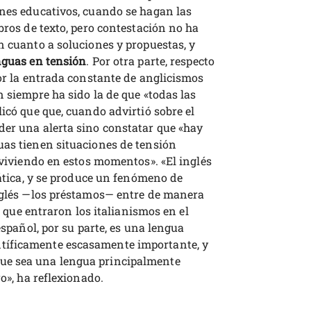
anes educativos, cuando se hagan las
bros de texto, pero contestación no ha
n cuanto a soluciones y propuestas, y
guas en tensión
. Por otra parte, respecto
por la entrada constante de anglicismos
n siempre ha sido la de que «todas las
licó que que, cuando advirtió sobre el
der una alerta sino constatar que «hay
uas tienen situaciones de tensión
s viviendo en estos momentos». «El inglés
mática, y se produce un fenómeno de
inglés —los préstamos— entre de manera
al que entraron los italianismos en el
español, por su parte, es una lengua
tíficamente escasamente importante, y
ue sea una lengua principalmente
ro», ha reflexionado.